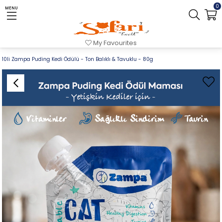
0
MENU
Homepage
cat
Cat Treats
My Favourites
10li Zampa Puding Kedi Ödülü - Ton Balıklı & Tavuklu - 80g