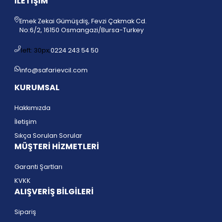
İLETİŞİM
Emek Zekai Gümüşdiş, Fevzi Çakmak Cd.
No:6/2, 16150 Osmangazi/Bursa
-Turkey
left: 30px;
0224 243 54 50
info@safarievcil.com
KURUMSAL
Hakkımızda
İletişim
Sıkça Sorulan Sorular
MÜŞTERİ HİZMETLERİ
Garanti Şartları
KVKK
ALIŞVERİŞ BİLGİLERİ
Sipariş