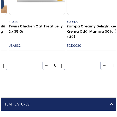
Inaba
Zampa
Twins Chicken Cat Treat Jelly
Zampa Creamy Delight Kedi
2 x 35 Gr
Krema Ödül Maması 30'lu (16g
x 30)
USA832
ZCD0030
ITEM FEATURES