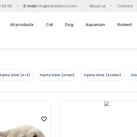
3 54 50
E-mail:
info@safarievcil.com
About us
Contact
All products
Cat
Dog
Aquarium
Rodent
Adına Göre (A>Z)
Fiyata Göre (Artan)
Fiyata Göre (Azalan)
Ürü