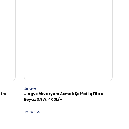
Jingye
ltre
Jingye Akvaryum Asmalı Şeffaf İç Filtre
Beyaz 3.8W, 400L/H
JY-W255