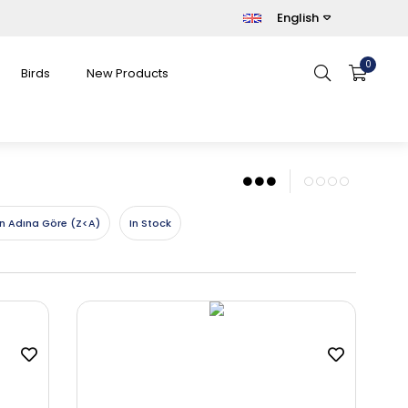
English
0
Birds
New Products
n Adına Göre (Z<A)
In Stock