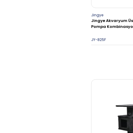
Jingye
Jingye Akvaryum Üst 
Pompa Kombinasyo
JY-825F