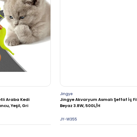
Jingye
tli Araba Kedi
Jingye Akvaryum Asmalı Şeffaf İç Fi
cu, Yeşil, Gri
Beyaz 3.8W, 500L/H
JY-W355