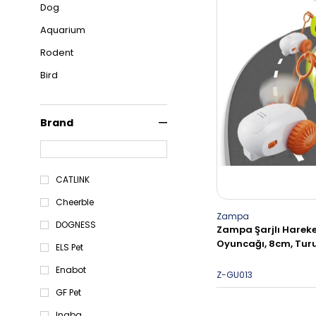
Dog
Aquarium
Rodent
Bird
Brand
CATLINK
Cheerble
Zampa
DOGNESS
Zampa Şarjlı Hareke
Oyuncağı, 8cm, Turun
ELS Pet
Enabot
Z-GU013
GF Pet
Inaba