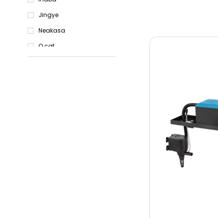
Jingye
Neakasa
O cat
O dog
WaterBear
Zampa