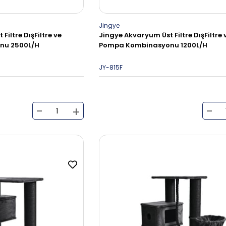
Jingye
Filtre DışFiltre ve
Jingye Akvaryum Üst Filtre DışFiltre 
nu 2500L/H
Pompa Kombinasyonu 1200L/H
JY-815F