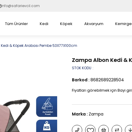
info@safarievcil.com
Tüm Ürünler
Kedi
Köpek
Akvaryum
Kemirge
Kedi & Köpek Arabası Pembe 53X77X100cm
Zampa Albon Kedi & 
STOK KODU
Barkod
:
8682689228504
Fiyatları görebilmek için Bayi gir
Marka
:
Zampa