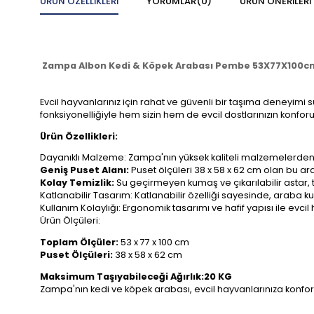
ÜRÜN ÖZELLIKLERI
YORUMLAR
(0)
ÜRÜN ÖNERILERI
Zampa Albon Kedi & Köpek Arabası Pembe 53X77X100c
Evcil hayvanlarınız için rahat ve güvenli bir taşıma deneyim
fonksiyonelliğiyle hem sizin hem de evcil dostlarınızın konforun
Ürün Özellikleri:
Dayanıklı Malzeme: Zampa'nın yüksek kaliteli malzemelerden ür
Geniş Puset Alanı:
Puset ölçüleri 38 x 58 x 62 cm olan bu ar
Kolay Temizlik:
Su geçirmeyen kumaş ve çıkarılabilir astar, tem
Katlanabilir Tasarım: Katlanabilir özelliği sayesinde, araba 
Kullanım Kolaylığı: Ergonomik tasarımı ve hafif yapısı ile evci
Ürün Ölçüleri:
Toplam Ölçüler:
53 x 77 x 100 cm
Puset Ölçüleri:
38 x 58 x 62 cm
Maksimum Taşıyabileceği Ağırlık:20 KG
Zampa'nın kedi ve köpek arabası, evcil hayvanlarınıza konforlu