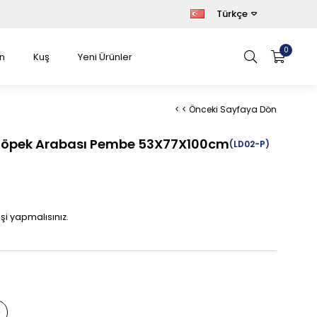
Türkçe
0
n
Kuş
Yeni Ürünler
< < Önceki Sayfaya Dön
Köpek Arabası Pembe 53X77X100cm
(LD02-P)
işi yapmalısınız.