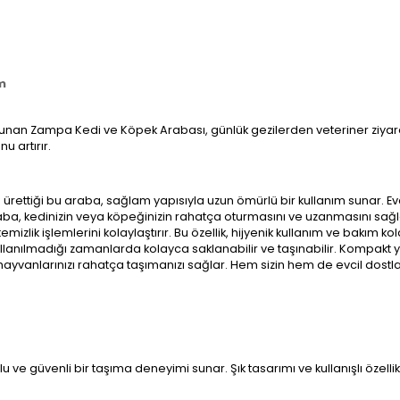
m
i sunan Zampa Kedi ve Köpek Arabası, günlük gezilerden veteriner ziyar
u artırır.
ettiği bu araba, sağlam yapısıyla uzun ömürlü bir kullanım sunar. Evcil
aba, kedinizin veya köpeğinizin rahatça oturmasını ve uzanmasını sağl
izlik işlemlerini kolaylaştırır. Bu özellik, hijyenik kullanım ve bakım kol
kullanılmadığı zamanlarda kolayca saklanabilir ve taşınabilir. Kompakt
l hayvanlarınızı rahatça taşımanızı sağlar. Hem sizin hem de evcil dostl
 ve güvenli bir taşıma deneyimi sunar. Şık tasarımı ve kullanışlı özelli