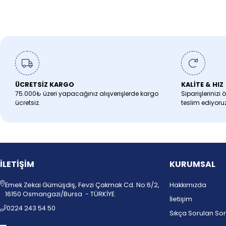
ÜCRETSİZ KARGO
KALİTE & HIZ
75.000₺ üzeri yapacağınız alışverişlerde kargo
Siparişlerinizi 
ücretsiz.
teslim ediyoruz
İLETİŞİM
KURUMSAL
Emek Zekai Gümüşdiş, Fevzi Çakmak Cd. No:6/2,
Hakkımızda
16150 Osmangazi/Bursa - TÜRKİYE
İletişim
0224 243 54 50
Sıkça Sorulan Sor