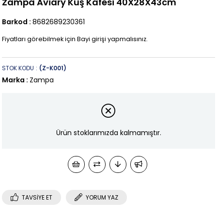
Zampa Aviary Kuş Kafesi 40X28X43cm
Barkod
:
8682689230361
Fiyatları görebilmek için Bayi girişi yapmalısınız.
STOK KODU
(Z-K001)
Marka
:
Zampa
Ürün stoklarımızda kalmamıştır.
TAVSIYE ET
YORUM YAZ