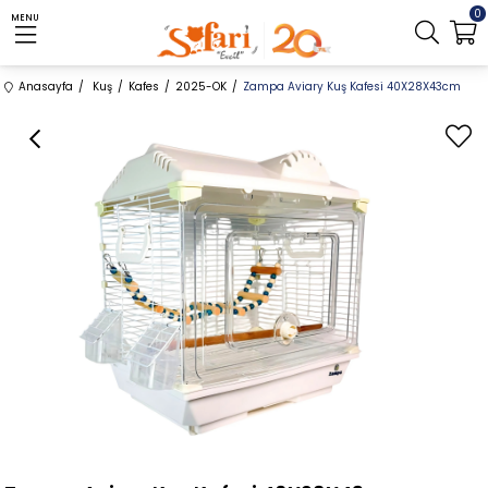
0
MENU
Anasayfa
Kuş
Kafes
2025-OK
Zampa Aviary Kuş Kafesi 40X28X43cm