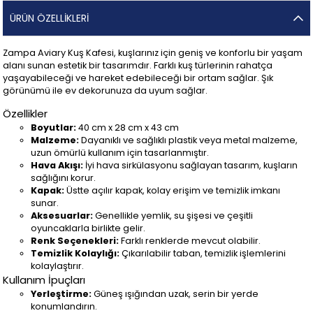
ÜRÜN ÖZELLIKLERI
Zampa Aviary Kuş Kafesi, kuşlarınız için geniş ve konforlu bir yaşam
alanı sunan estetik bir tasarımdır. Farklı kuş türlerinin rahatça
yaşayabileceği ve hareket edebileceği bir ortam sağlar. Şık
görünümü ile ev dekorunuza da uyum sağlar.
Özellikler
Boyutlar:
40 cm x 28 cm x 43 cm
Malzeme:
Dayanıklı ve sağlıklı plastik veya metal malzeme,
uzun ömürlü kullanım için tasarlanmıştır.
Hava Akışı:
İyi hava sirkülasyonu sağlayan tasarım, kuşların
sağlığını korur.
Kapak:
Üstte açılır kapak, kolay erişim ve temizlik imkanı
sunar.
Aksesuarlar:
Genellikle yemlik, su şişesi ve çeşitli
oyuncaklarla birlikte gelir.
Renk Seçenekleri:
Farklı renklerde mevcut olabilir.
Temizlik Kolaylığı:
Çıkarılabilir taban, temizlik işlemlerini
kolaylaştırır.
Kullanım İpuçları
Yerleştirme:
Güneş ışığından uzak, serin bir yerde
konumlandırın.