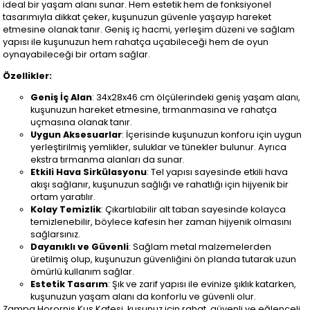
ideal bir yaşam alanı sunar. Hem estetik hem de fonksiyonel
tasarımıyla dikkat çeker, kuşunuzun güvenle yaşayıp hareket
etmesine olanak tanır. Geniş iç hacmi, yerleşim düzeni ve sağlam
yapısı ile kuşunuzun hem rahatça uçabileceği hem de oyun
oynayabileceği bir ortam sağlar.
Özellikler:
Geniş İç Alan
: 34x28x46 cm ölçülerindeki geniş yaşam alanı,
kuşunuzun hareket etmesine, tırmanmasına ve rahatça
uçmasına olanak tanır.
Uygun Aksesuarlar
: İçerisinde kuşunuzun konforu için uygun
yerleştirilmiş yemlikler, suluklar ve tünekler bulunur. Ayrıca
ekstra tırmanma alanları da sunar.
Etkili Hava Sirkülasyonu
: Tel yapısı sayesinde etkili hava
akışı sağlanır, kuşunuzun sağlığı ve rahatlığı için hijyenik bir
ortam yaratılır.
Kolay Temizlik
: Çıkartılabilir alt taban sayesinde kolayca
temizlenebilir, böylece kafesin her zaman hijyenik olmasını
sağlarsınız.
Dayanıklı ve Güvenli
: Sağlam metal malzemelerden
üretilmiş olup, kuşunuzun güvenliğini ön planda tutarak uzun
ömürlü kullanım sağlar.
Estetik Tasarım
: Şık ve zarif yapısı ile evinize şıklık katarken,
kuşunuzun yaşam alanı da konforlu ve güvenli olur.
Zampa Horornis Kuş Kafesi, kuşunuz için rahat, güvenli ve eğlenceli