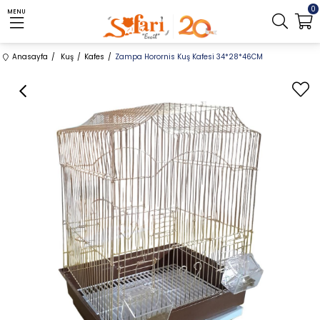
0
MENU
Anasayfa
Kuş
Kafes
Zampa Horornis Kuş Kafesi 34*28*46CM